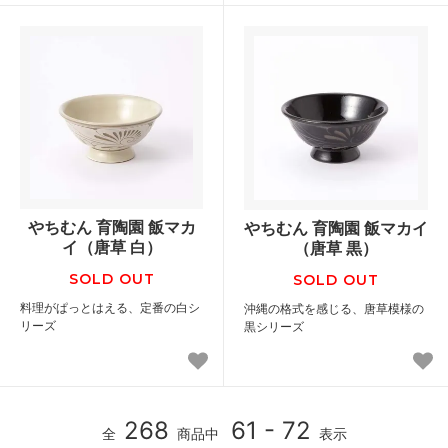
やちむん 育陶園 飯マカ
やちむん 育陶園 飯マカイ
イ（唐草 白）
（唐草 黒）
SOLD OUT
SOLD OUT
料理がぱっとはえる、定番の白シ
沖縄の格式を感じる、唐草模様の
リーズ
黒シリーズ
268
61 - 72
全
商品中
表示