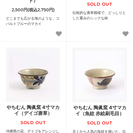
ト）
SOLD OUT
2,500円(税込2,750円)
伝統的な唐草模様で、どっしりと
した重みのシックな鉢
どこまでも広がる海のような、コ
バルトブルーのマカイ
やちむん 陶眞窯 4寸マカ
やちむん 陶眞窯 4寸マカ
イ（デイゴ唐草）
イ（魚紋 赤絵刷毛目）
SOLD OUT
SOLD OUT
沖縄県の花、デイゴをアレンジし
古くから人気の魚紋を描いた、伝