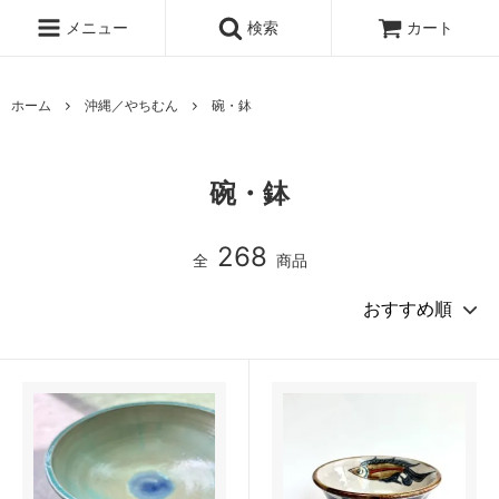
メニュー
検索
カート
ホーム
沖縄／やちむん
碗・鉢
碗・鉢
268
全
商品