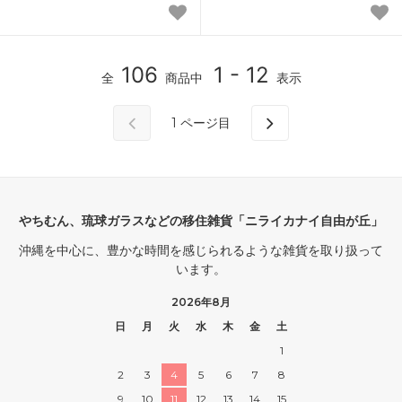
106
1 - 12
全
商品中
表示
1
ページ目
やちむん、琉球ガラスなどの移住雑貨「ニライカナイ自由が丘」
沖縄を中心に、豊かな時間を感じられるような雑貨を取り扱って
います。
2026年8月
日
月
火
水
木
金
土
1
2
3
4
5
6
7
8
9
10
11
12
13
14
15