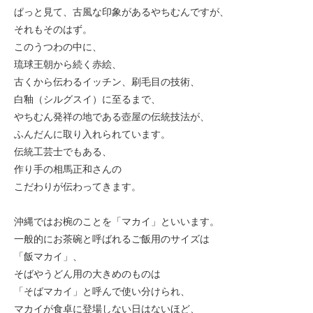
ぱっと見て、古風な印象があるやちむんですが、
それもそのはず。
このうつわの中に、
琉球王朝から続く赤絵、
古くから伝わるイッチン、刷毛目の技術、
白釉（シルグスイ）に至るまで、
やちむん発祥の地である壺屋の伝統技法が、
ふんだんに取り入れられています。
伝統工芸士でもある、
作り手の相馬正和さんの
こだわりが伝わってきます。
沖縄ではお椀のことを「マカイ」といいます。
一般的にお茶碗と呼ばれるご飯用のサイズは
「飯マカイ」、
そばやうどん用の大きめのものは
「そばマカイ」と呼んで使い分けられ、
マカイが食卓に登場しない日はないほど、