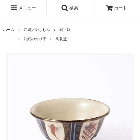
メニュー
検索
カート
ホーム
沖縄／やちむん
碗・鉢
沖縄の作り手
陶眞窯