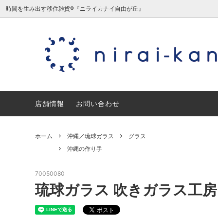
時間を生み出す移住雑貨®『ニライカナイ自由が丘』
沖縄／やちむん
沖縄の作り手
沖縄／
日本の
ミニチュア/夏原由記子（旧三毛猫食
宮城／
店舗情報
堂）
お問い合わせ
石川／能登デザイン室
愛知／
ホーム
沖縄／琉球ガラス
グラス
ギフトセット・ギフトラッピング
沖縄の作り手
70050080
琉球ガラス 吹きガラス工房