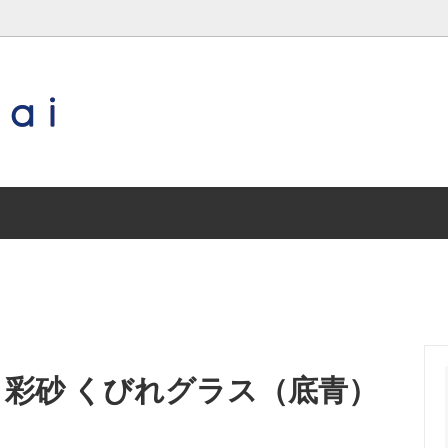
琉球ガラス
作り手（沖縄以外の地域）
沖縄／その他
特集 special contents
三輪田窯
兵庫／丹波焼
常滑焼
兵庫／王地山焼
 彩砂 くびれグラス（底青）