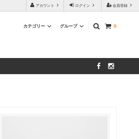
アカウント
ログイン
会員登録
カテゴリー
グループ
0
茨城／さざ波硝子店
大分／小鹿田焼
限定品