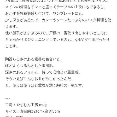
7寸皿は、数ある器のなかでも一枚あるととても便利なサイズ。
メインの料理をドンっと盛ってテーブルの主役にもできるし、
おかずを数種類盛り付けて、ワンプレートにも。
少し深さがあるので、カレーやソースたっぷりのパスタ料理も使
えます。
使い勝手がよすぎるので、戸棚の一番取り出しやすいところに
ちゃっかりポジショニングしているのも、なぜか7寸皿だったり
します。
陶器らしさのある素朴な色合いと、
ほどよくつるんとした陶器肌、
深さのあるフォルム、持って心地よい重量感。
そういえばこんなお皿が欲しかったんだ、
と、使えば使うほど愛着が湧く納得の一枚です。
---
工房：やちむん工房 mug
サイズ：直径約φ21cm×高さ5cm