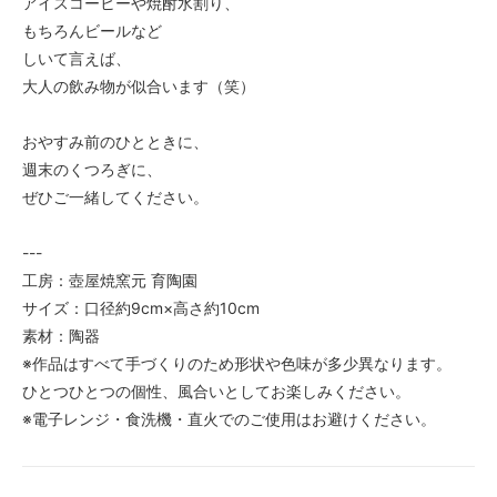
アイスコーヒーや焼酎水割り、
もちろんビールなど
しいて言えば、
大人の飲み物が似合います（笑）
おやすみ前のひとときに、
週末のくつろぎに、
ぜひご一緒してください。
---
工房：壺屋焼窯元 育陶園
サイズ：口径約9cm×高さ約10cm
素材：陶器
※作品はすべて手づくりのため形状や色味が多少異なります。
ひとつひとつの個性、風合いとしてお楽しみください。
※電子レンジ・食洗機・直火でのご使用はお避けください。