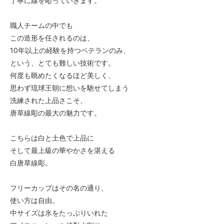
丁寧に線を彫っていきます。
職人チームの中でも
この造形を任されるのは、
10年以上の経験を持つベテランのみ、
という、とても難しい技術です。
何度も眺めたくなるほど美しく、
思わず琉球王朝に想いを馳せてしまう
洗練された上品さこそ、
唐草線彫の最大の魅力です。
こちらは白と土色で上品に
そして最上級の華やかさを湛える
白唐草線彫。
フリーカップはその名の通り、
使い方は自由。
中サイズは氷をたっぷりいれた