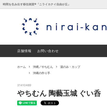
時間を生み出す移住雑貨®『ニライカナイ自由が丘』
沖縄／やちむん
沖縄の作り手
沖縄／
日本の
ミニチュア/夏原由記子（旧三毛猫食
宮城／
店舗情報
堂）
お問い合わせ
石川／能登デザイン室
愛知／
ホーム
沖縄／やちむん
湯のみ・カップ
ギフトセット・ギフトラッピング
沖縄の作り手
31410489
やちむん 陶藝玉城 ぐい呑