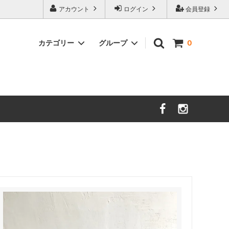
アカウント
ログイン
会員登録
カテゴリー
グループ
0
茨城／さざ波硝子店
大分／小鹿田焼
限定品