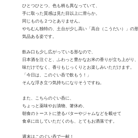
ひとつひとつ、色も柄も異なっていて、
手に取った質感は見た目以上に滑らか。
同じものも２つとありません。
やちむん独特の、土台が少し高い「高台（こうだい）」の
気品ある姿です。
飲み口も少し広がっている形なので、
日本酒を注ぐと、ふわっと豊かなお米の香りが立ち上がり
味だけでなく、香りもじっくりとお楽しみいただけます。
「今日は、このぐい呑で飲もう！」
そんな浮き立つ気持ちになりそうですね。
また、こちらのぐい呑に、
ちょっと薬味やお漬物、箸休め、
朝食のトーストに塗るバターやジャムなどを載せて
食卓に出していただくのも、とてもお洒落です。
週末はこのぐい呑で一献！