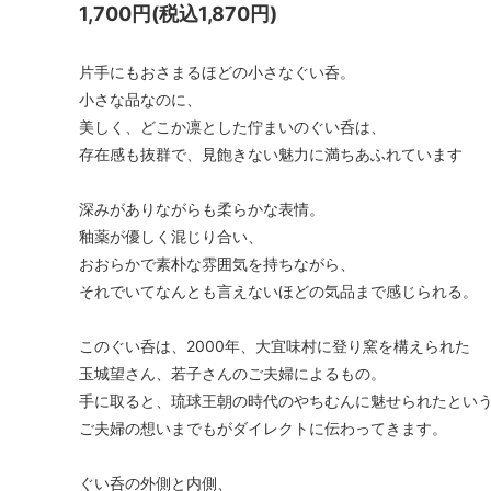
1,700円(税込1,870円)
片手にもおさまるほどの小さなぐい呑。
小さな品なのに、
美しく、どこか凛とした佇まいのぐい呑は、
存在感も抜群で、見飽きない魅力に満ちあふれています
深みがありながらも柔らかな表情。
釉薬が優しく混じり合い、
おおらかで素朴な雰囲気を持ちながら、
それでいてなんとも言えないほどの気品まで感じられる。
このぐい呑は、2000年、大宜味村に登り窯を構えられた
玉城望さん、若子さんのご夫婦によるもの。
手に取ると、琉球王朝の時代のやちむんに魅せられたとい
ご夫婦の想いまでもがダイレクトに伝わってきます。
ぐい呑の外側と内側、