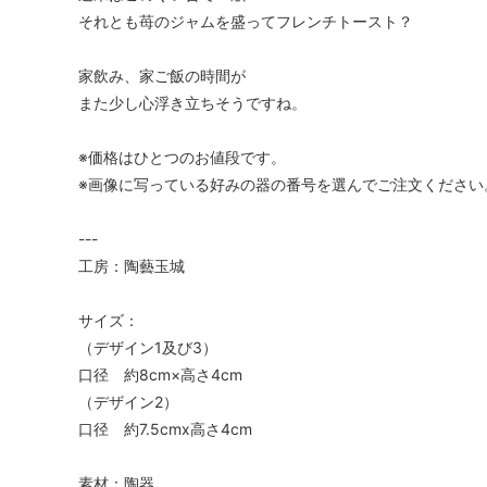
それとも苺のジャムを盛ってフレンチトースト？
家飲み、家ご飯の時間が
また少し心浮き立ちそうですね。
※価格はひとつのお値段です。
※画像に写っている好みの器の番号を選んでご注文ください
---
工房：陶藝玉城
サイズ：
（デザイン1及び3）
口径 約8cm×高さ4cm
（デザイン2）
口径 約7.5cmx高さ4cm
素材：陶器