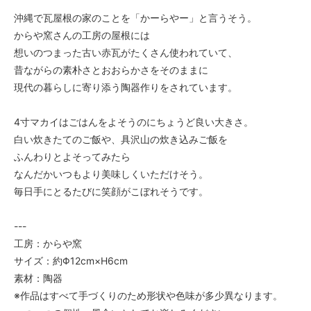
沖縄で瓦屋根の家のことを「かーらやー」と言うそう。
からや窯さんの工房の屋根には
想いのつまった古い赤瓦がたくさん使われていて、
昔ながらの素朴さとおおらかさをそのままに
現代の暮らしに寄り添う陶器作りをされています。
4寸マカイはごはんをよそうのにちょうど良い大きさ。
白い炊きたてのご飯や、具沢山の炊き込みご飯を
ふんわりとよそってみたら
なんだかいつもより美味しくいただけそう。
毎日手にとるたびに笑顔がこぼれそうです。
---
工房：からや窯
サイズ：約Φ12cm×H6cm
素材：陶器
※作品はすべて手づくりのため形状や色味が多少異なります。