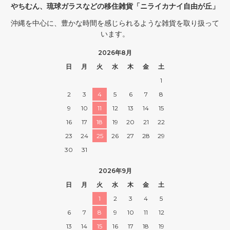
やちむん、琉球ガラスなどの移住雑貨「ニライカナイ自由が丘」
沖縄を中心に、豊かな時間を感じられるような雑貨を取り扱って
います。
2026年8月
日
月
火
水
木
金
土
1
2
3
4
5
6
7
8
9
10
11
12
13
14
15
16
17
18
19
20
21
22
23
24
25
26
27
28
29
30
31
2026年9月
日
月
火
水
木
金
土
1
2
3
4
5
6
7
8
9
10
11
12
13
14
15
16
17
18
19