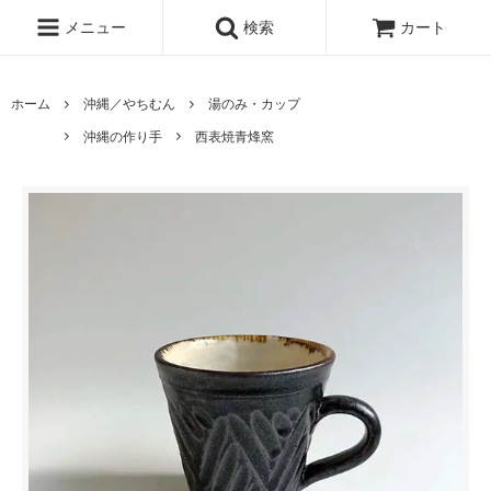
メニュー
検索
カート
ホーム
沖縄／やちむん
湯のみ・カップ
沖縄の作り手
西表焼青烽窯