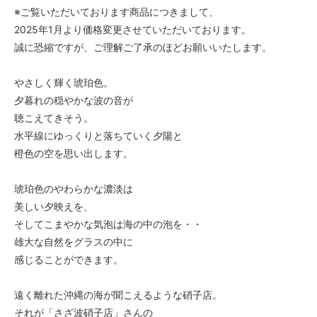
※ご覧いただいております商品につきまして、
2025年1月より価格変更させていただいております。
誠に恐縮ですが、ご理解ご了承のほどお願いいたします。
やさしく輝く琥珀色。
夕暮れの穏やかな波の音が
聴こえてきそう。
水平線にゆっくりと落ちていく夕陽と
橙色の空を思い出します。
琥珀色のやわらかな濃淡は
美しい夕映えを、
そしてこまやかな気泡は海の中の泡を・・
雄大な自然をグラスの中に
感じることができます。
遠く離れた沖縄の海が聞こえるような硝子店。
それが「さざ波硝子店」さんの