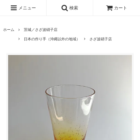
メニュー
検索
カート
ホーム
茨城／さざ波硝子店
日本の作り手（沖縄以外の地域）
さざ波硝子店