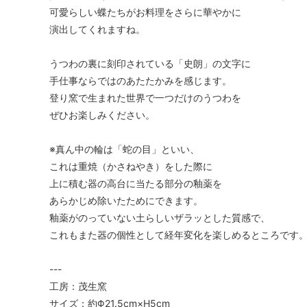
可愛らしい蝶たちがお料理をさらに華やかに
演出してくれますね。
うつわの裏に刻印されている「史朗」の文字に
手仕事ならではのあたたかみを感じます。
登り窯で生まれた世界で一つだけのうつわを
ぜひお楽しみください。
※真ん中の輪は「蛇の目」といい、
これは重焼（かさねやき）をした際に
上に積む器の高台に当たる部分の釉薬を
あらかじめ除いたためにできます。
釉薬がのっていない土らしいザラッとした質感で、
これもまた器の個性として経年変化を楽しめるところです
---
工房：茂生窯
サイズ：約Φ21.5cm×H5cm