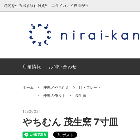
時間を生み出す移住雑貨®『ニライカナイ自由が丘』
沖縄／やちむん
沖縄の作り手
沖縄／
日本の
ミニチュア/夏原由記子（旧三毛猫食
宮城／
店舗情報
堂）
お問い合わせ
石川／能登デザイン室
愛知／
ホーム
沖縄／やちむん
皿・プレート
ギフトセット・ギフトラッピング
沖縄の作り手
茂生窯
12500024
やちむん 茂生窯 7寸皿