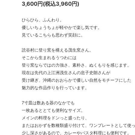
3,600円(税込3,960円)
ひらひら、ふんわり。
優しいちょうちょが軽やかで楽し気です。
見ているこちらも思わず笑顔に。
読谷村に登り窯を構える茂生窯さん。
そこから生まれるうつわには
登り窯ならではの力強さ、素朴さ、ぬくもりを感じます。
現在は先代の上江洲茂生さんの息子史朗さんが
受け継ぎ、沖縄のおおらかで優しい自然をモチーフにした
魅力的な作品作りを行っています。
7寸皿は数ある器のなかでも
一枚あるととても便利なサイズ。
メインの料理をドンっと盛ったり、
またはおかずを数種類盛り付けて、ワンプレートとして使
少し深さがあるので、カレーやパスタ料理にも便利です。