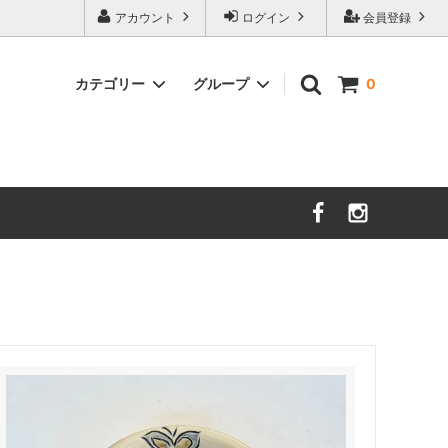
アカウント
ログイン
会員登録
カテゴリー
グループ
0
茨城／さざ波硝子店
大分／小鹿田焼
限定品