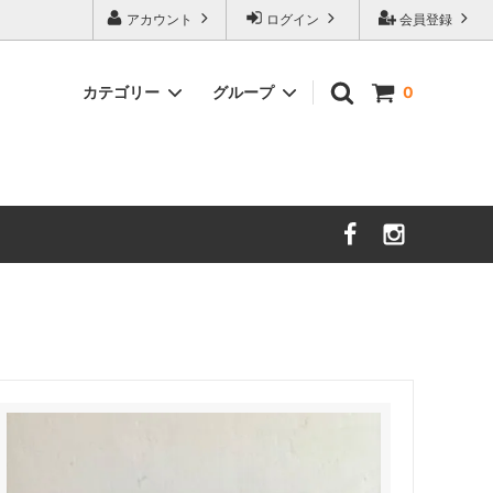
アカウント
ログイン
会員登録
カテゴリー
グループ
0
茨城／さざ波硝子店
大分／小鹿田焼
限定品