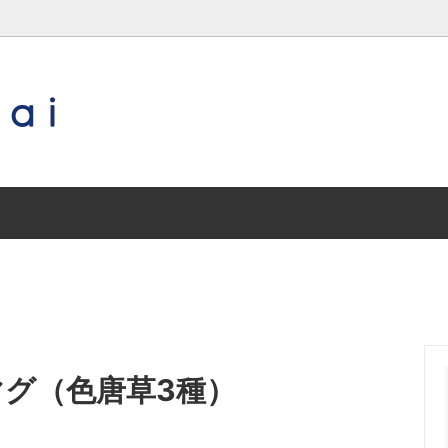
琉球ガラス
作り手（沖縄以外の地域）
沖縄／その他
特集 special contents
三輪田窯
兵庫／丹波焼
常滑焼
兵庫／王地山焼
マグ（色唐草3種）