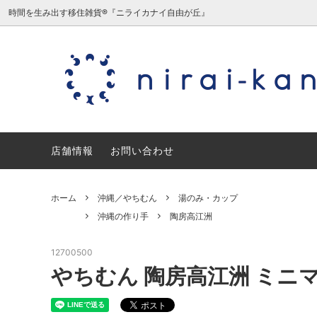
時間を生み出す移住雑貨®『ニライカナイ自由が丘』
沖縄／やちむん
沖縄の作り手
沖縄／
日本の
ミニチュア/夏原由記子（旧三毛猫食
宮城／
店舗情報
堂）
お問い合わせ
石川／能登デザイン室
愛知／
ホーム
沖縄／やちむん
湯のみ・カップ
ギフトセット・ギフトラッピング
沖縄の作り手
陶房高江洲
12700500
やちむん 陶房高江洲 ミニ