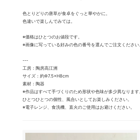
色とりどりの唐草が食卓をぐっと華やかに。
色違いで楽しんでみては。
※価格はひとつのお値段です。
※画像に写っている好みの色の番号を選んでご注文ください
---
工房：陶房高江洲
サイズ：約Φ7.5×H8cm
素材：陶器
※作品はすべて手づくりのため形状や色味が多少異なります
ひとつひとつの個性、風合いとしてお楽しみください。
※電子レンジ、食洗機、直火のご使用はお避けください。