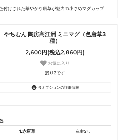
色付けされた華やかな唐草が魅力の小さめマグカップ
やちむん 陶房高江洲 ミニマグ（色唐草3
種）
2,600円(税込2,860円)
お気に入り
残り2です
各オプションの詳細情報
1.赤唐草
SOLD OUT
2.青唐草
SOLD OUT
色
3.緑唐草
1.赤唐草
在庫なし
残り2です