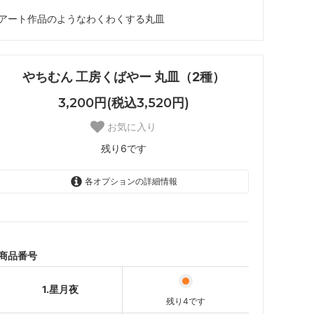
アート作品のようなわくわくする丸皿
やちむん 工房くばやー 丸皿（2種）
3,200円(税込3,520円)
お気に入り
残り6です
各オプションの詳細情報
1.星月夜
残り4です
2.五月雨
残り2です
商品番号
1.星月夜
残り4です