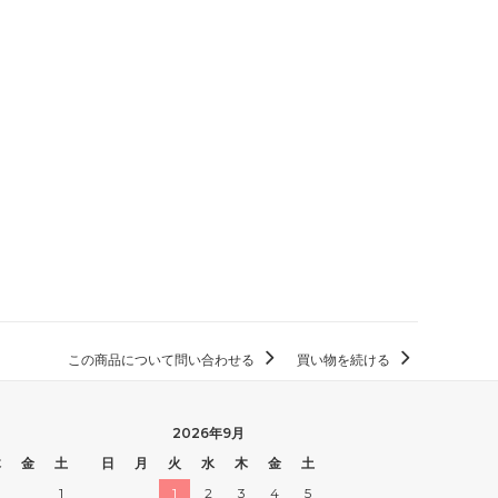
この商品について問い合わせる
買い物を続ける
2026年9月
木
金
土
日
月
火
水
木
金
土
1
1
2
3
4
5