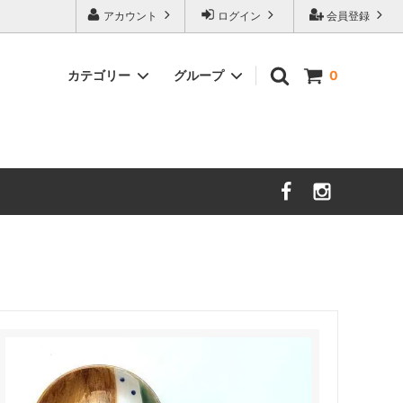
アカウント
ログイン
会員登録
カテゴリー
グループ
0
茨城／さざ波硝子店
大分／小鹿田焼
限定品