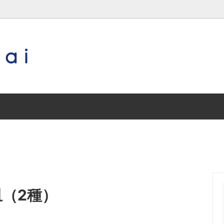
琉球ガラス
作り手（沖縄以外の地域）
沖縄／その他
特集 special contents
三輪田窯
兵庫／丹波焼
常滑焼
兵庫／王地山焼
皿（2種）