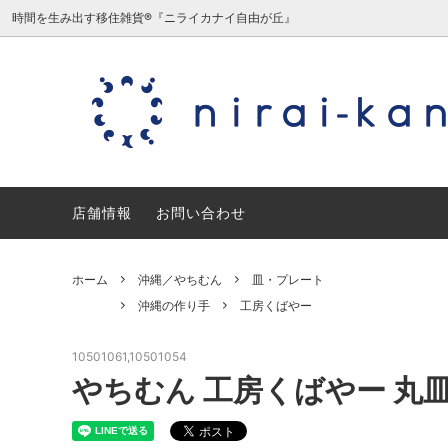
時間を生み出す移住雑貨®『ニライカナイ自由が丘』
沖縄／やちむん
沖縄の作り手
沖縄／
日本の
ミニチュア/夏原由記子（旧三毛猫食
宮城／
店舗情報
堂）
お問い合わせ
石川／能登デザイン室
愛知／
ホーム
沖縄／やちむん
皿・プレート
ギフトセット・ギフトラッピング
沖縄の作り手
工房くばやー
10501061,10501054
やちむん 工房くばやー 丸