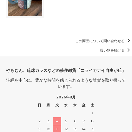
この商品について問い合わせる
買い物を続ける
やちむん、琉球ガラスなどの移住雑貨「ニライカナイ自由が丘」
沖縄を中心に、豊かな時間を感じられるような雑貨を取り扱って
います。
2026年8月
日
月
火
水
木
金
土
1
2
3
4
5
6
7
8
9
10
11
12
13
14
15