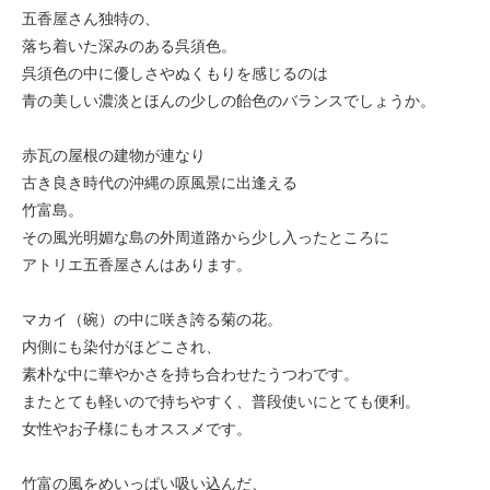
五香屋さん独特の、
落ち着いた深みのある呉須色。
呉須色の中に優しさやぬくもりを感じるのは
青の美しい濃淡とほんの少しの飴色のバランスでしょうか。
赤瓦の屋根の建物が連なり
古き良き時代の沖縄の原風景に出逢える
竹富島。
その風光明媚な島の外周道路から少し入ったところに
アトリエ五香屋さんはあります。
マカイ（碗）の中に咲き誇る菊の花。
内側にも染付がほどこされ、
素朴な中に華やかさを持ち合わせたうつわです。
またとても軽いので持ちやすく、普段使いにとても便利。
女性やお子様にもオススメです。
竹富の風をめいっぱい吸い込んだ、