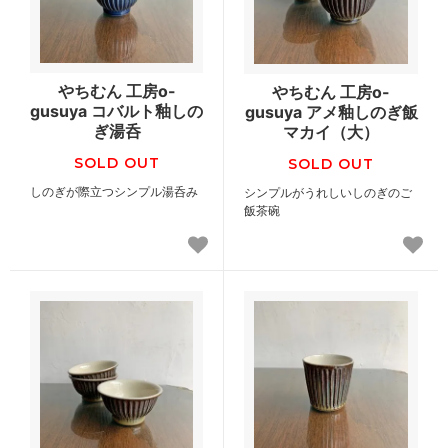
やちむん 工房o-
やちむん 工房o-
gusuya コバルト釉しの
gusuya アメ釉しのぎ飯
ぎ湯呑
マカイ（大）
SOLD OUT
SOLD OUT
しのぎが際立つシンプル湯呑み
シンプルがうれしいしのぎのご
飯茶碗