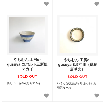
やちむん 工房o-
やちむん 工房o-
gusuya コバルト三彩飯
gusuya 3.5寸皿（緑釉
マカイ
唐草文）
SOLD OUT
SOLD OUT
優しい三色の点打ちマカイ
いろんな技法がちりばめられた
贅沢な一枚