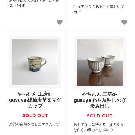
唐草模様がふんわり優しい雰囲
気の5寸皿
ニュアンスのある白く優しいマ
カイ
やちむん 工房o-
やちむん 工房o-
gusuya 緑釉唐草文マグ
gusuya わら灰釉しのぎ
カップ
汲み出し
SOLD OUT
SOLD OUT
沖縄の自然を映したマグカップ
おもてなしに映える、まろやか
な白さの汲み出し湯のみ