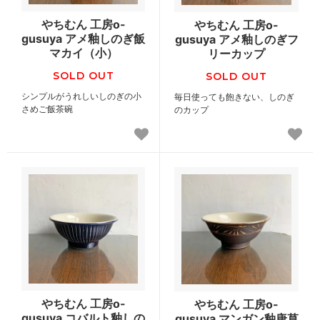
やちむん 工房o-
やちむん 工房o-
gusuya アメ釉しのぎ飯
gusuya アメ釉しのぎフ
マカイ（小）
リーカップ
SOLD OUT
SOLD OUT
シンプルがうれしいしのぎの小
毎日使っても飽きない、しのぎ
さめご飯茶碗
のカップ
やちむん 工房o-
やちむん 工房o-
gusuya コバルト釉しの
gusuya マンガン釉唐草