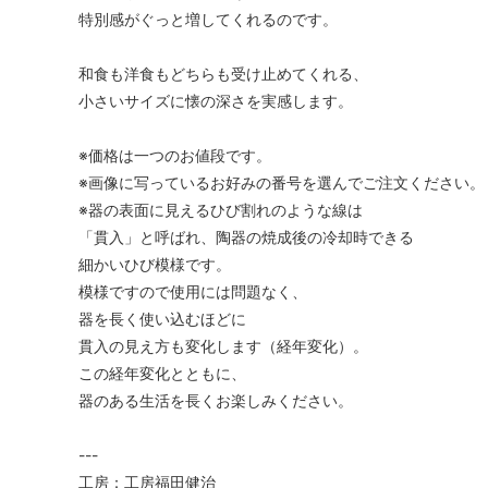
特別感がぐっと増してくれるのです。
和食も洋食もどちらも受け止めてくれる、
小さいサイズに懐の深さを実感します。
※価格は一つのお値段です。
※画像に写っているお好みの番号を選んでご注文ください。
※器の表面に見えるひび割れのような線は
「貫入」と呼ばれ、陶器の焼成後の冷却時できる
細かいひび模様です。
模様ですので使用には問題なく、
器を長く使い込むほどに
貫入の見え方も変化します（経年変化）。
この経年変化とともに、
器のある生活を長くお楽しみください。
---
工房：工房福田健治