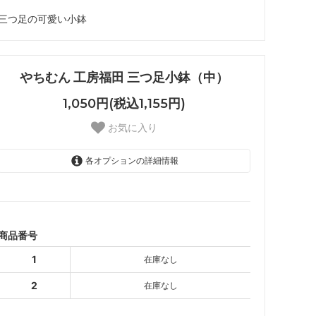
三つ足の可愛い小鉢
やちむん 工房福田 三つ足小鉢（中）
1,050円(税込1,155円)
お気に入り
各オプションの詳細情報
1
SOLD OUT
2
SOLD OUT
商品番号
1
在庫なし
2
在庫なし