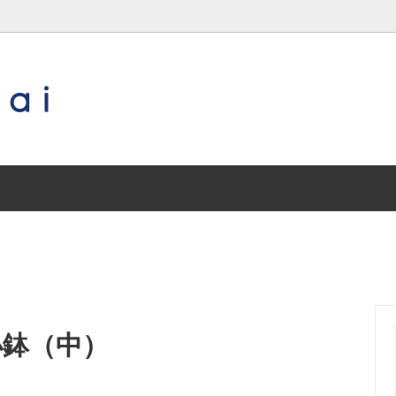
琉球ガラス
作り手（沖縄以外の地域）
沖縄／その他
特集 special contents
三輪田窯
兵庫／丹波焼
常滑焼
兵庫／王地山焼
小鉢（中）