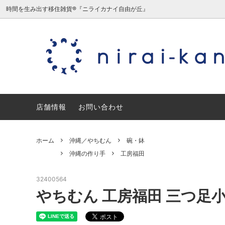
時間を生み出す移住雑貨®『ニライカナイ自由が丘』
沖縄／やちむん
沖縄の作り手
沖縄／
日本の
ミニチュア/夏原由記子（旧三毛猫食
宮城／
店舗情報
堂）
お問い合わせ
石川／能登デザイン室
愛知／
ホーム
沖縄／やちむん
碗・鉢
ギフトセット・ギフトラッピング
沖縄の作り手
工房福田
32400564
やちむん 工房福田 三つ足