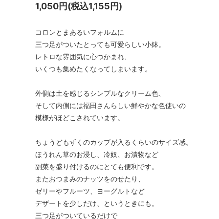
1,050円(税込1,155円)
コロンとまあるいフォルムに
三つ足がついたとっても可愛らしい小鉢。
レトロな雰囲気に心つかまれ、
いくつも集めたくなってしまいます。
外側は土を感じるシンプルなクリーム色、
そして内側には福田さんらしい鮮やかな色使いの
模様がほどこされています。
ちょうどもずくのカップが入るくらいのサイズ感。
ほうれん草のお浸し、冷奴、お漬物など
副菜を盛り付けるのにとても便利です。
またおつまみのナッツをのせたり、
ゼリーやフルーツ、ヨーグルトなど
デザートを少しだけ、というときにも。
三つ足がついているだけで