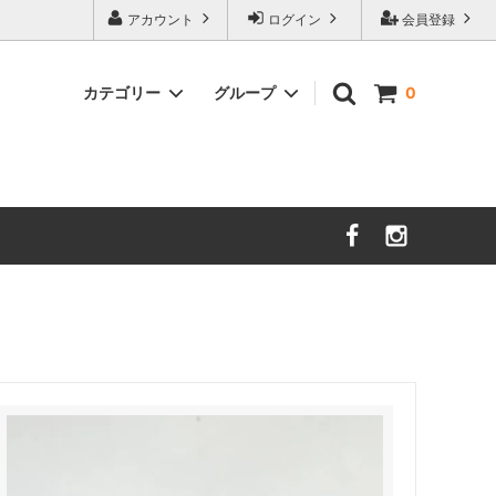
アカウント
ログイン
会員登録
カテゴリー
グループ
0
茨城／さざ波硝子店
大分／小鹿田焼
限定品