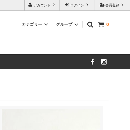
アカウント
ログイン
会員登録
カテゴリー
グループ
0
茨城／さざ波硝子店
大分／小鹿田焼
限定品