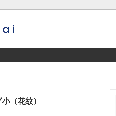
琉球ガラス
作り手（沖縄以外の地域）
沖縄／その他
特集 special contents
三輪田窯
兵庫／丹波焼
常滑焼
兵庫／王地山焼
プ小（花紋）