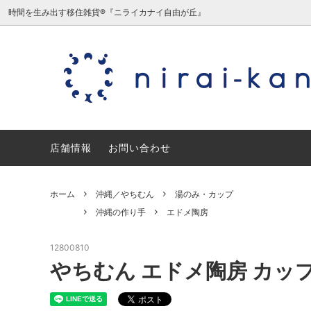
時間を生み出す移住雑貨®『ニライカナイ自由が丘』
沖縄／やちむん
沖縄の作り手
沖縄／
日本の
ミニチュア/夏原由記子（旧三毛猫食
宮城／
店舗情報
堂）
お問い合わせ
石川／能登デザイン室
愛知／
ホーム
沖縄／やちむん
湯のみ・カップ
ギフトセット・ギフトラッピング
沖縄の作り手
エドメ陶房
12800810
やちむん エドメ陶房 カッ